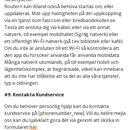
Routern kan ibland också behöva startas om, eller
uppdateras. Mät upp hastigheten på din uppkoppling
via en tjänst som fast.com eller bredbandskollen.se.
Testa att ansluta dig via kabel, eller via ett annat
nätverk, till exempel mobilnätet (5g/4g nätverk) eller
ett offentligt Wi-Fi-nätverk (på t.ex bibliotek eller kafé).
Om du inte är ansluten till ett Wi-Fi så kontrollera att
den app du försöker använda får använda mobildata.
Många nätverk utomlands, på till exempel hotell och
lägenhetskomplex, är begränsade, vilket kan innebära
att du inte har tillåtelse att ta del av alla våra tjänster,
typ e-tidningen.
#9. Kontakta Kundservice
Om du behöver personlig hjälp kan du kontakta
kundservice på [phonenumber_new]. Vill du hellre mejla
oss kan du självklart göra det via genom att skicka in
formuläret
här
.