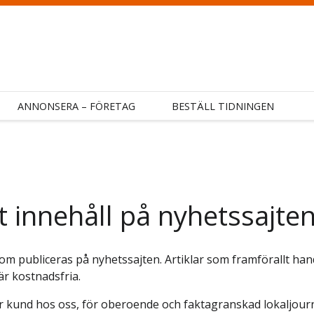
ANNONSERA – FÖRETAG
BESTÄLL TIDNINGEN
llt innehåll på nyhetssajte
er som publiceras på nyhetssajten. Artiklar som framförallt h
är kostnadsfria.
m är kund hos oss, för oberoende och faktagranskad lokaljou